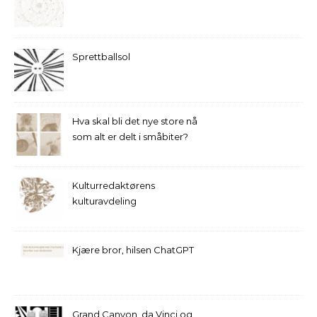
Sprettballsol
Hva skal bli det nye store nå
som alt er delt i småbiter?
Kulturredaktørens
kulturavdeling
Kjære bror, hilsen ChatGPT
Grand Canyon, da Vinci og