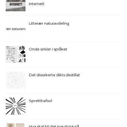
internett
Litterær naturavdeling
Onde sirkler i språket
Det dissekerte dikts destillat
Sprettballsol
Hva skal bli det nye store nå