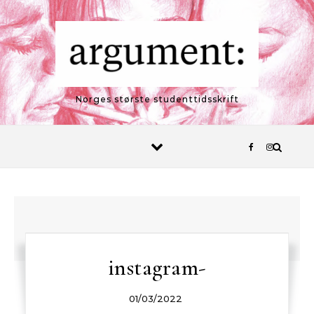
Skip to content
Norges største studenttidsskrift
instagram-
01/03/2022