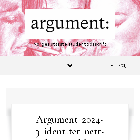
Skip to content
Norges største studenttidsskrift
Argument_2024-
3_identitet_nett-