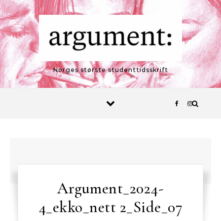
Skip to content
Norges største studenttidsskrift
Argument_2024-
4_ekko_nett 2_Side_07