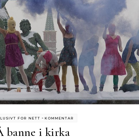
-
LUSIVT FOR NETT
KOMMENTAR
Å banne i kirka