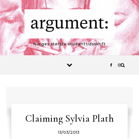
Skip to content
Norges største studenttidsskrift
Claiming Sylvia Plath
13/03/2013