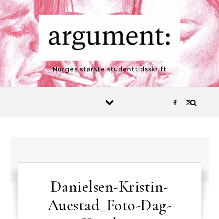
Skip to content
Norges største studenttidsskrift
Danielsen-Kristin-
Auestad_Foto-Dag-