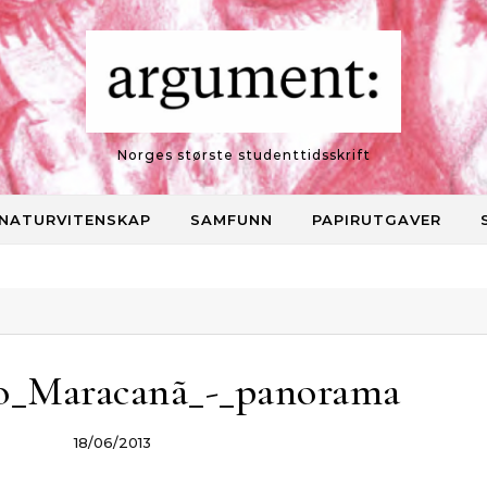
Norges største studenttidsskrift
NATURVITENSKAP
SAMFUNN
PAPIRUTGAVER
do_Maracanã_-_panorama
18/06/2013