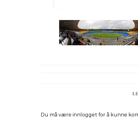
L
Du må være
innlogget
for å kunne ko