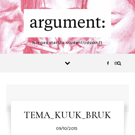
Skip to content
Norges største studenttidsskrift
TEMA_KUUK_BRUK
09/10/2015