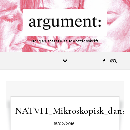
Skip to content
Norges største studenttidsskrift
NATVIT_Mikroskopisk_dans2
15/02/2016