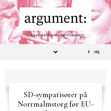
Skip to content
Norges største studenttidsskrift
SD-sympatisører på
Norrmalmstorg før EU-