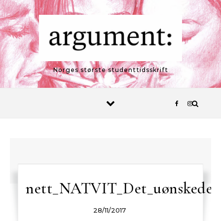
Skip to content
Norges største studenttidsskrift
nett_NATVIT_Det_uønskede_mi
28/11/2017