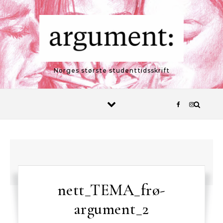
Skip to content
Norges største studenttidsskrift
nett_TEMA_frø-
argument_2