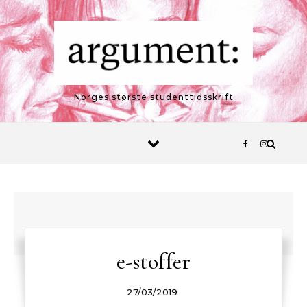
Skip to content
Norges største studenttidsskrift
e-stoffer
27/03/2019