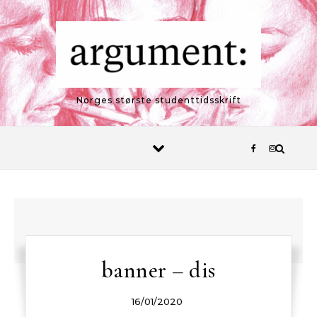
Skip to content
Norges største studenttidsskrift
banner – dis
16/01/2020