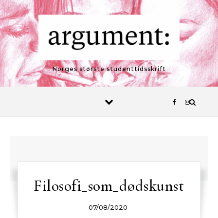
Skip to content
Norges største studenttidsskrift
Filosofi_som_dødskunst
07/08/2020