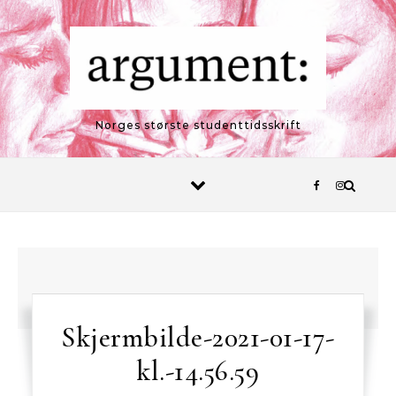
Skip to content
Norges største studenttidsskrift
Skjermbilde-2021-01-17-
kl.-14.56.59