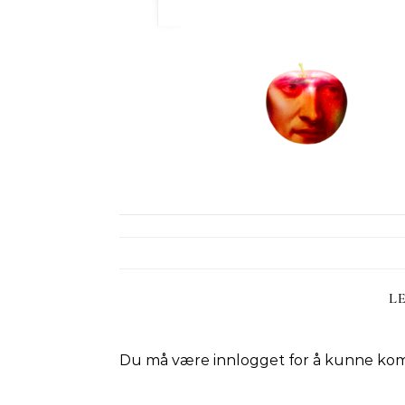
L
Du må være
innlogget
for å kunne ko