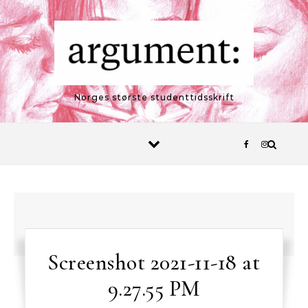
Skip to content
Norges største studenttidsskrift
Screenshot 2021-11-18 at
9.27.55 PM