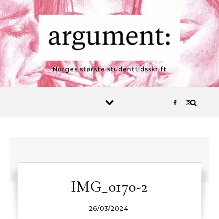
Skip to content
Norges største studenttidsskrift
IMG_0170-2
26/03/2024