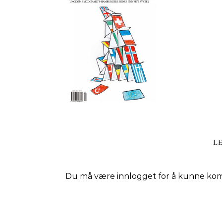
L
Du må være
innlogget
for å kunne ko