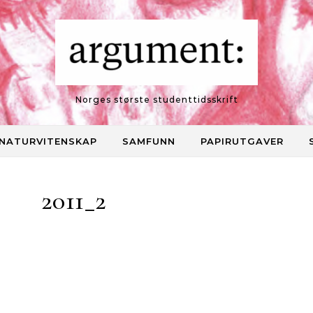
Norges største studenttidsskrift
NATURVITENSKAP
SAMFUNN
PAPIRUTGAVER
2011_2