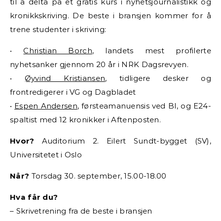
til å delta på et gratis kurs i nyhetsjournalistikk og
kronikkskriving. De beste i bransjen kommer for å
trene studenter i skriving:
•
Christian Borch
, landets mest profilerte
nyhetsanker gjennom 20 år i NRK Dagsrevyen.
•
Øyvind Kristiansen
, tidligere desker og
frontredigerer i VG og Dagbladet
•
Espen Andersen
, førsteamanuensis ved BI, og E24-
spaltist med 12 kronikker i Aftenposten.
Hvor?
Auditorium 2. Eilert Sundt-bygget (SV),
Universitetet i Oslo
Når?
Torsdag 30. september, 15.00-18.00
Hva får du?
– Skrivetrening fra de beste i bransjen