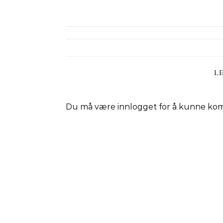
L
Du må være
innlogget
for å kunne ko