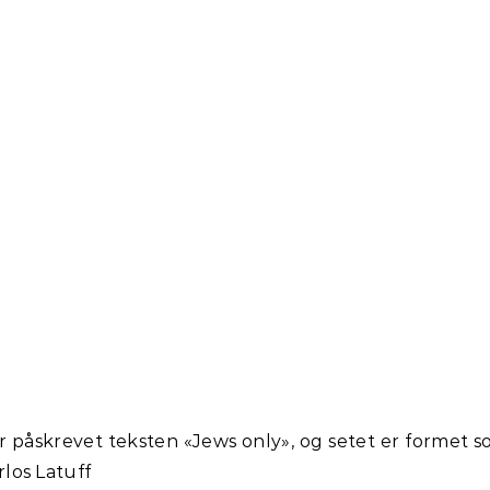
r påskrevet teksten «Jews only», og setet er formet 
arlos Latuff