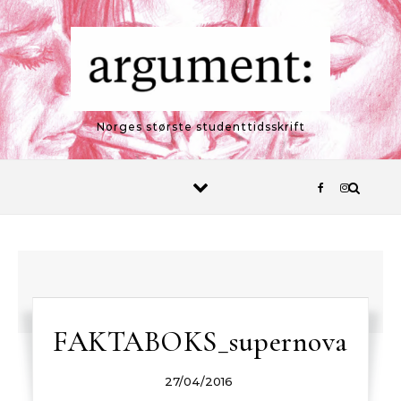
Skip to content
Norges største studenttidsskrift
FAKTABOKS_supernova
27/04/2016