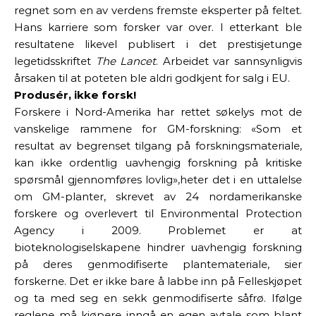
regnet som en av verdens fremste eksperter på feltet.
Hans karriere som forsker var over. I etterkant ble
resultatene likevel publisert i det prestisjetunge
legetidsskriftet
The Lancet
. Arbeidet var sannsynligvis
årsaken til at poteten ble aldri godkjent for salg i EU.
Produsér, ikke forsk!
Forskere i Nord-Amerika har rettet søkelys mot de
vanskelige rammene for GM-forskning:
«
Som et
resultat av begrenset tilgang på forskningsmateriale,
kan ikke ordentlig uavhengig forskning på kritiske
spørsmål gjennomføres lovlig
»,
heter det i en uttalelse
om GM-planter, skrevet av 24 nordamerikanske
forskere og overlevert til Environmental Protection
Agency i 2009. Problemet er at
bioteknologiselskapene hindrer uavhengig forskning
på deres genmodifiserte plantemateriale, sier
forskerne. Det er ikke bare å labbe inn på Felleskjøpet
og ta med seg en sekk genmodifiserte såfrø. Ifølge
reglene må kjøpere inngå en egen avtale som blant