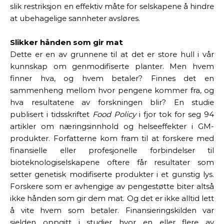
slik restriksjon en effektiv måte for selskapene å hindre
at ubehagelige sannheter avsløres.
Slikker hånden som gir mat
Dette er en av grunnene til at det er store hull i vår
kunnskap om genmodifiserte planter. Men hvem
finner hva, og hvem betaler? Finnes det en
sammenheng mellom hvor pengene kommer fra, og
hva resultatene av forskningen blir? En studie
publisert i tidsskriftet
Food Policy
i fjor tok for seg 94
artikler om næringsinnhold og helseeffekter i GM-
produkter. Forfatterne kom fram til at forskere med
finansielle eller profesjonelle forbindelser til
bioteknologiselskapene oftere får resultater som
setter genetisk modifiserte produkter i et gunstig lys.
Forskere som er avhengige av pengestøtte biter altså
ikke hånden som gir dem mat. Og det er ikke alltid lett
å vite hvem som betaler. Finansieringskilden var
sjelden oppgitt i studier hvor en eller flere av