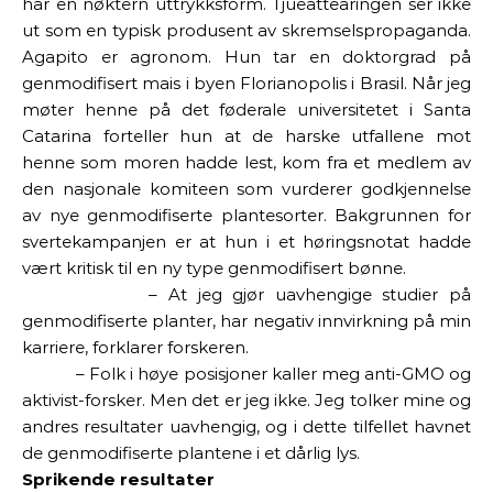
har en nøktern uttrykksform. Tjueåtteåringen ser ikke
ut som en typisk produsent av skremselspropaganda.
Agapito er agronom. Hun tar en doktorgrad på
genmodifisert mais i byen Florianopolis i Brasil. Når jeg
møter henne på det føderale universitetet i Santa
Catarina forteller hun at de harske utfallene mot
henne som moren hadde lest, kom fra et medlem av
den nasjonale komiteen som vurderer godkjennelse
av nye genmodifiserte plantesorter. Bakgrunnen for
svertekampanjen er at hun i et høringsnotat hadde
vært kritisk til en ny type genmodifisert bønne.
– At jeg gjør uavhengige studier på
genmodifiserte planter, har negativ innvirkning på min
karriere, forklarer forskeren.
– Folk i høye posisjoner kaller meg anti-GMO og
aktivist-forsker. Men det er jeg ikke. Jeg tolker mine og
andres resultater uavhengig, og i dette tilfellet havnet
de
genmodifiserte plantene i et dårlig lys.
Sprikende resultater