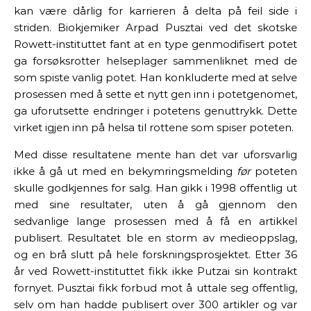
kan være dårlig for karrieren å delta på feil side i
striden. Biokjemiker Arpad Pusztai ved det skotske
Rowett-instituttet fant at en type genmodifisert potet
ga forsøksrotter helseplager sammenliknet med de
som spiste vanlig potet. Han konkluderte med at selve
prosessen med å sette et nytt gen inn i potetgenomet,
ga uforutsette endringer i potetens genuttrykk. Dette
virket igjen inn på helsa til rottene som spiser poteten.
Med disse resultatene mente han det var uforsvarlig
ikke å gå ut med en bekymringsmelding
før
poteten
skulle godkjennes for salg. Han gikk i 1998 offentlig ut
med sine resultater, uten å gå gjennom den
sedvanlige lange prosessen med å få en artikkel
publisert. Resultatet ble en storm av medieoppslag,
og en brå slutt på hele forskningsprosjektet. Etter 36
år ved Rowett-instituttet fikk ikke Putzai sin kontrakt
fornyet. Pusztai fikk forbud mot å uttale seg offentlig,
selv om han hadde publisert over 300 artikler og var