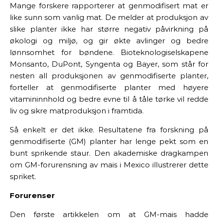
Mange forskere rapporterer at genmodifisert mat er
like sunn som vanlig mat. De melder at produksjon av
slike planter ikke har større negativ påvirkning på
økologi og miljø, og gir økte avlinger og bedre
lønnsomhet for
bøndene
.
Bioteknologiselskapene
Monsanto, DuPont, Syngenta og Bayer,
som står for
nesten all produksjonen av genmodifiserte planter,
forteller at genmodifiserte planter med høyere
vitamininnhold og bedre evne til å tåle tørke vil redde
liv og sikre matproduksjon i framtida.
Så enkelt er det ikke
. Resultatene fra forskning på
genmodifiserte (GM) planter har lenge pekt som en
bunt sprikende staur. Den akademiske dragkampen
om GM-forurensning av mais i Mexico illustrerer dette
spriket.
Forurenser
Den første artikkelen om at GM-mais hadde