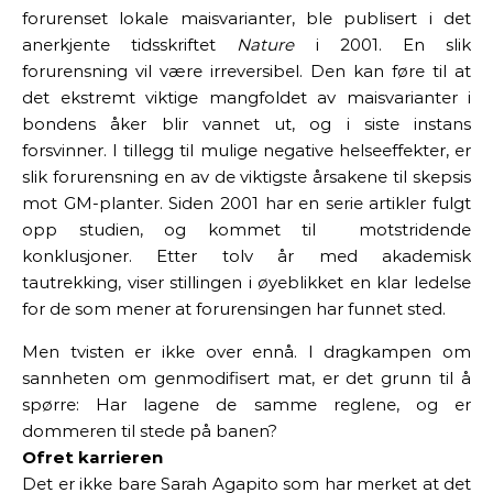
forurenset lokale maisvarianter, ble publisert i det
anerkjente tidsskriftet
Nature
i 2001. En slik
forurensning vil være irreversibel. Den kan føre til at
det ekstremt viktige mangfoldet av maisvarianter i
bondens åker blir vannet ut, og i siste instans
forsvinner. I tillegg til mulige negative helseeffekter, er
slik forurensning en av de viktigste årsakene til skepsis
mot GM-planter. Siden 2001 har en serie artikler fulgt
opp studien, og kommet til
motstridende
konklusjoner. Etter tolv år med akademisk
tautrekking, viser stillingen i øyeblikket en klar ledelse
for de som mener at forurensingen har funnet sted.
Men tvisten er ikke over ennå. I dragkampen om
sannheten om genmodifisert mat, er det grunn til å
spørre: Har lagene de samme reglene, og er
dommeren til stede på banen?
Ofret karrieren
Det er ikke bare Sarah Agapito som har merket at det