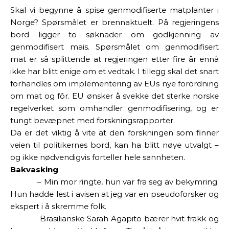
S
kal vi begynne å spise genmodifiserte matplanter i
Norge? Spørsmålet er brennaktuelt. På regjeringens
bord ligger to søknader om godkjenning av
genmodifisert mais. Spørsmålet om genmodifisert
mat er så splittende at regjeringen etter fire år ennå
ikke har blitt enige om et vedtak. I tillegg skal det snart
forhandles om implementering av EUs nye forordning
om mat og fôr. EU ønsker å svekke det sterke norske
regelverket som omhandler genmodifisering, og er
tungt bevæpnet med forskningsrapporter.
Da er det viktig å vite at den forskningen som finner
veien til politikernes bord, kan ha blitt nøye utvalgt –
og ikke nødvendigvis forteller hele sannheten.
Bakvasking
– Min mor ringte, hun var fra seg av bekymring.
Hun hadde lest i avisen at jeg var en pseudoforsker og
ekspert i å skremme folk.
Brasilianske Sarah Agapito bærer hvit frakk og